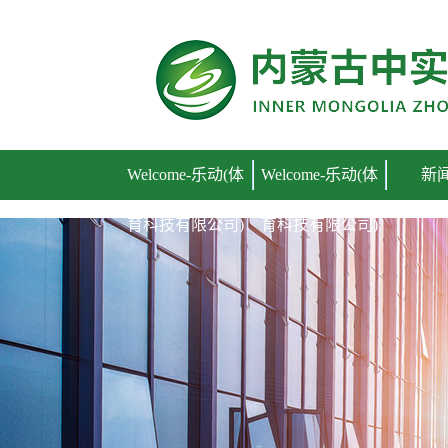
Welcome-乐动(体育科技有限公司)
Welcome-乐动(体
Welcome-乐动(体
新
育科技有限公司)
育科技有限公司)