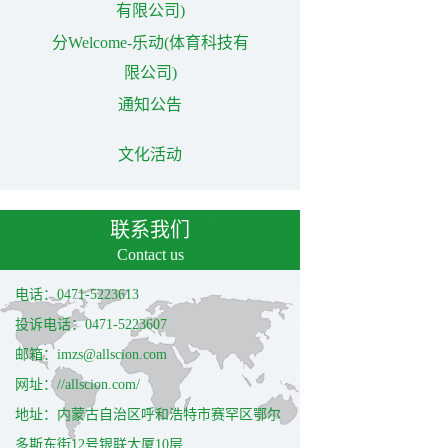
有限公司)
分Welcome-乐动(体育科技有
限公司)
通知公告
文化活动
联系我们
Contact us
电话：0471-5223613
投诉电话：0471-5223607
邮箱：imzs@allscion.com
网址：//allscion.com/
地址：内蒙古自治区呼和浩特市赛罕区鄂尔
多斯东街12号银联大厦10层