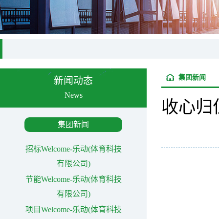
集团新闻
新闻动态
News
收心归
集团新闻
招标Welcome-乐动(体育科技
有限公司)
节能Welcome-乐动(体育科技
有限公司)
项目Welcome-乐动(体育科技