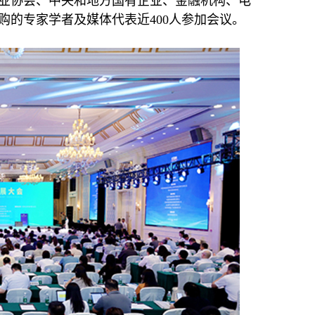
业协会、中央和地方国有企业、金融机构、电
的专家学者及媒体代表近400人参加会议。