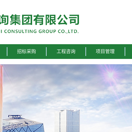
招标采购
工程咨询
项目管理