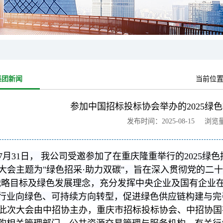
集团新闻
当前位
参加中国招标投标协会举办的2025绿
发布时间：2025-08-15 浏览
7月31日， 我公司受邀参加了在重庆隆重举行的2025绿
大会主题为"绿色招采·助力双碳"，旨在深入贯彻党的二
战略目标及绿色发展理念，充分发挥中央企业及国有企业
行业向绿色、可持续方向转型，促进绿色供应链构建与完
此次大会由中招协主办，重庆市招标投标协会、中招协国