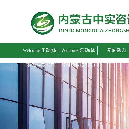
Welcome-乐动(体育科技有限公司)
Welcome-乐动(体
Welcome-乐动(体
新闻动态
育科技有限公司)
育科技有限公司)