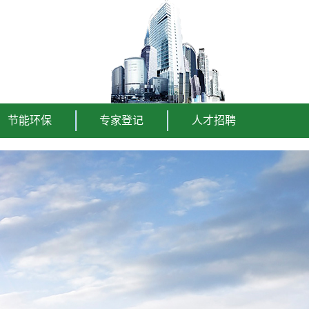
节能环保
专家登记
人才招聘