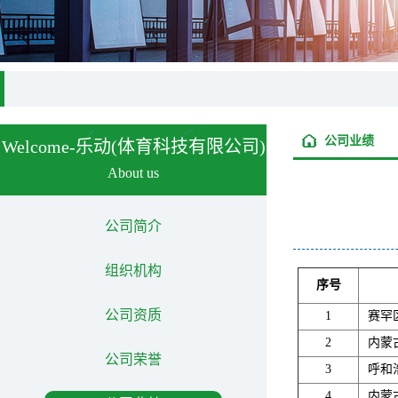
公司业绩
Welcome-乐动(体育科技有限公司)
About us
公司简介
组织机构
序号
公司资质
1
赛罕
2
内蒙
公司荣誉
3
呼和
4
内蒙