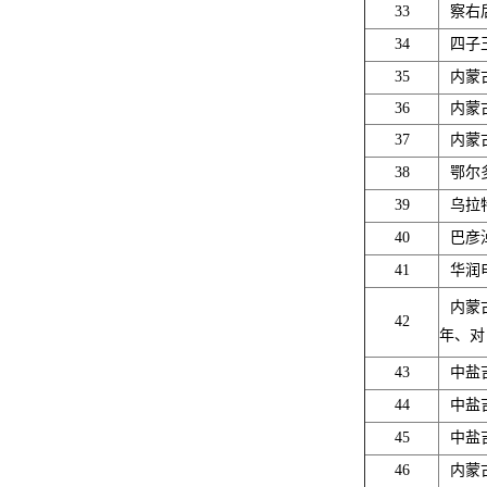
33
察右
34
四子
35
内蒙
36
内蒙
37
内蒙
38
鄂尔多
39
乌拉
40
巴彦
41
华润
内蒙古
42
年、对
43
中盐
44
中盐
45
中盐
46
内蒙