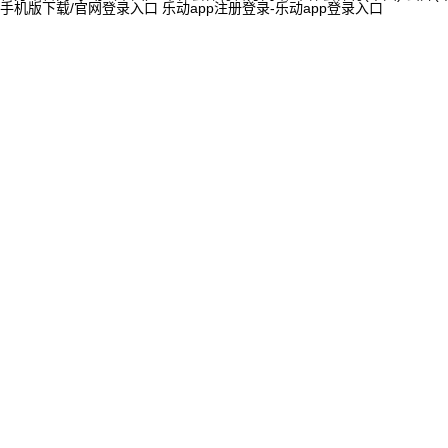
手机版下载/官网登录入口
乐动app注册登录-乐动app登录入口