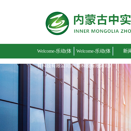
Welcome-乐动(体育科技有限公司)
Welcome-乐动(体
Welcome-乐动(体
新
育科技有限公司)
育科技有限公司)