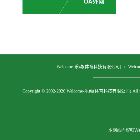
Welcome-乐动(体育科技有限公司)
/
Wel
Copyright © 2002-2026 Welcome-乐动(体育科技有限公司) All righ
本网站内容归We