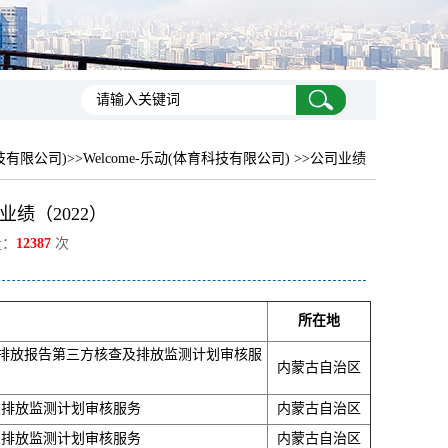
科技有限公司)
>>Welcome-乐动(体育科技有限公司) >>公司业绩
绩（2022）
量：
12387
次
所在地
度碳排放报告第三方核查及排放监测计划审核服
内蒙古自治区
查及排放监测计划审核服务
内蒙古自治区
查及排放监测计划审核服务
内蒙古自治区