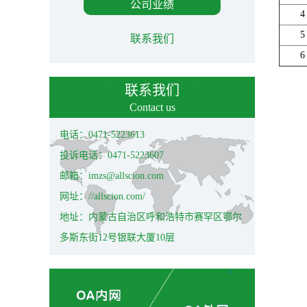
公司业绩
4
5
联系我们
6
联系我们
Contact us
电话：0471-5223613
投诉电话：0471-5223607
邮箱：imzs@allscion.com
网址：//allscion.com/
地址：内蒙古自治区呼和浩特市赛罕区鄂尔
多斯东街12号银联大厦10层