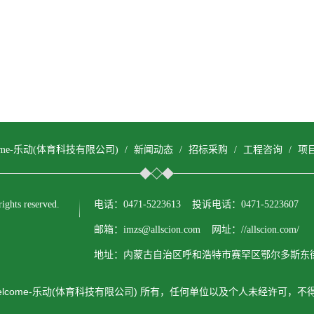
come-乐动(体育科技有限公司)
/
新闻动态
/
招标采购
/
工程咨询
/
项
ts reserved.
电话：0471-5223613 投诉电话：0471-5223607
邮箱：imzs@allscion.com 网址：//allscion.com/
地址：内蒙古自治区呼和浩特市赛罕区鄂尔多斯东街
lcome-乐动(体育科技有限公司) 所有，任何单位以及个人未经许可，