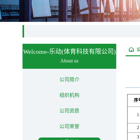
Welcome-乐动(体育科技有限公司)
About us
公司简介
组织机构
序
公司资质
1
公司荣誉
2
3