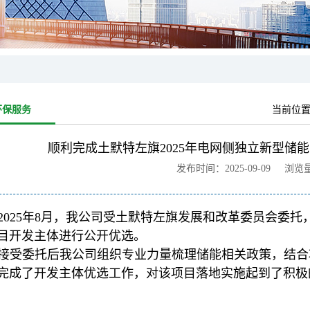
环保服务
当前位
顺利完成土默特左旗2025年电网侧独立新型储
发布时间：2025-09-09 浏览
2025年8月，我公司受土默特左旗发展和改革委员会委托
目开发主体进行公开优选。
接受委托后我公司组织专业力量梳理储能相关政策，结合
完成了开发主体优选工作，对该项目落地实施起到了积极