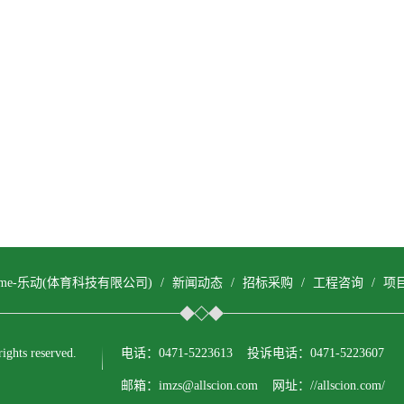
come-乐动(体育科技有限公司)
/
新闻动态
/
招标采购
/
工程咨询
/
项
ts reserved.
电话：0471-5223613 投诉电话：0471-5223607
邮箱：imzs@allscion.com 网址：//allscion.com/