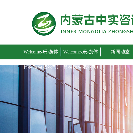
Welcome-乐动(体育科技有限公司)
Welcome-乐动(体
Welcome-乐动(体
新闻动态
育科技有限公司)
育科技有限公司)