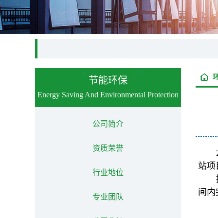
节能环保
Energy Saving And Environmental Protection
公司简介
资质荣誉
站项
行业地位
间内
专业团队