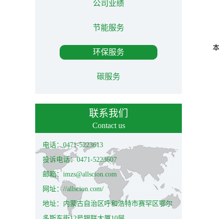
公司业绩
节能服务
环保服务
碳服务
联系我们
Contact us
电话：0471-5223613
投诉电话：0471-5223607
邮箱：imzs@allscion.com
网址：//allscion.com/
地址：内蒙古自治区呼和浩特市赛罕区鄂尔
多斯东街12号银联大厦10层