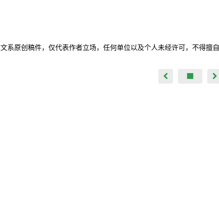
本文系原创稿件，仅代表作者立场，任何单位以及个人未经许可，不得擅