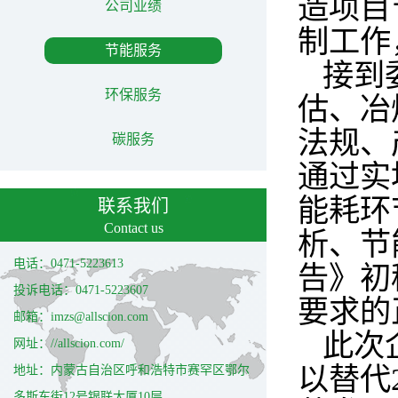
造项目
公司业绩
制工作
节能服务
接到
环保服务
估、冶
法规、
碳服务
通过实
能耗环
联系我们
Contact us
析、节
电话：0471-5223613
告》初
投诉电话：0471-5223607
要求的
邮箱：imzs@allscion.com
此次
网址：//allscion.com/
以替代
地址：内蒙古自治区呼和浩特市赛罕区鄂尔
多斯东街12号银联大厦10层