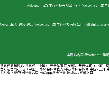
Welcome-乐动(体育科技有限公司)
/
Welcome-乐动
Copyright © 2002-2026 Welcome-乐动(体育科技有限公司) All rights reserve
本网站内容归Welcome
世界杯竞猜网站-世界杯（中国）
开云体育官方网站-开云体育（中国）
官方站官网-乐动（中国）
华体会体育官方网站-华体会体育(中国)
云开(
手机版下载/官网登录入口
乐动app注册登录-乐动app登录入口