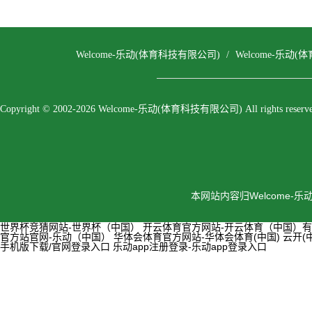
Welcome-乐动(体育科技有限公司)
/
Welcome-乐动
Copyright © 2002-2026 Welcome-乐动(体育科技有限公司) All rights reserve
本网站内容归Welcome
世界杯竞猜网站-世界杯（中国）
开云体育官方网站-开云体育（中国）
官方站官网-乐动（中国）
华体会体育官方网站-华体会体育(中国)
云开(
手机版下载/官网登录入口
乐动app注册登录-乐动app登录入口