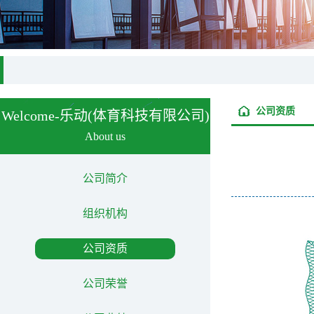
公司资质
Welcome-乐动(体育科技有限公司)
About us
公司简介
组织机构
公司资质
公司荣誉