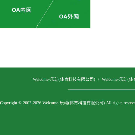
Welcome-乐动(体育科技有限公司)
/
Welcome-乐动
Copyright © 2002-2026 Welcome-乐动(体育科技有限公司) All rights reserve