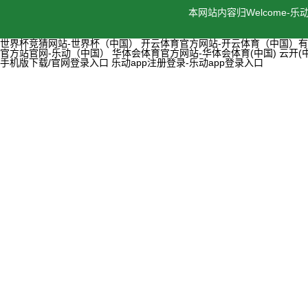
本网站内容归Welcome
世界杯竞猜网站-世界杯（中国）
开云体育官方网站-开云体育（中国）
官方站官网-乐动（中国）
华体会体育官方网站-华体会体育(中国)
云开(
手机版下载/官网登录入口
乐动app注册登录-乐动app登录入口