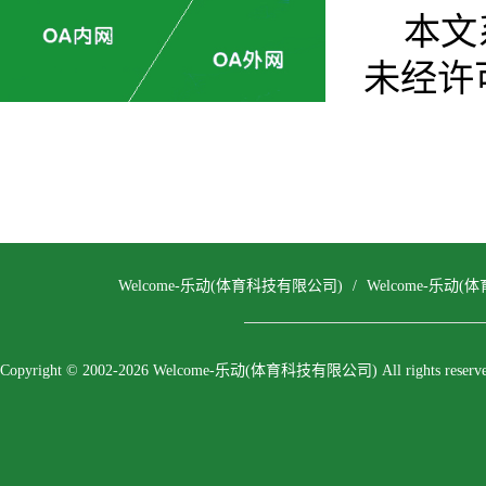
本文
未经许
Welcome-乐动(体育科技有限公司)
/
Welcome-乐动
Copyright © 2002-2026 Welcome-乐动(体育科技有限公司) All rights reserve