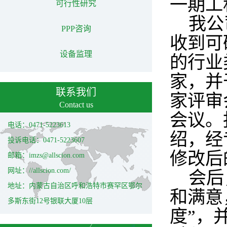
一期工
可行性研究
我公
PPP咨询
收到可
设备监理
的行业
家，并
联系我们
家评审
Contact us
会议。
电话：0471-5223613
绍，经
投诉电话：0471-5223607
修改后
邮箱：imzs@allscion.com
网址：//allscion.com/
会后
地址：内蒙古自治区呼和浩特市赛罕区鄂尔
和满意
多斯东街12号银联大厦10层
度”，