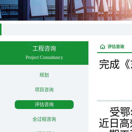
评估咨询
工程咨询
Project Consultancy
完成《
规划
项目咨询
评估咨询
受鄂
全过程咨询
近日高