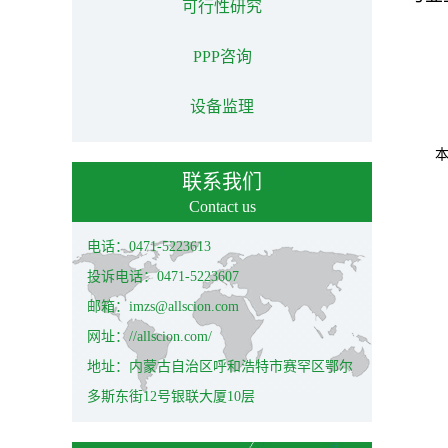
可行性研究
PPP咨询
设备监理
联系我们
Contact us
电话：0471-5223613
投诉电话：0471-5223607
邮箱：imzs@allscion.com
网址：//allscion.com/
地址：内蒙古自治区呼和浩特市赛罕区鄂尔
多斯东街12号银联大厦10层