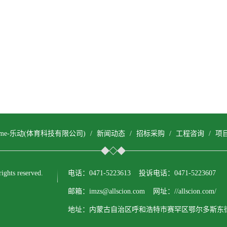
come-乐动(体育科技有限公司)
/
新闻动态
/
招标采购
/
工程咨询
/
项
ts reserved.
电话：0471-5223613 投诉电话：0471-5223607
邮箱：imzs@allscion.com 网址：//allscion.com/
地址：内蒙古自治区呼和浩特市赛罕区鄂尔多斯东街