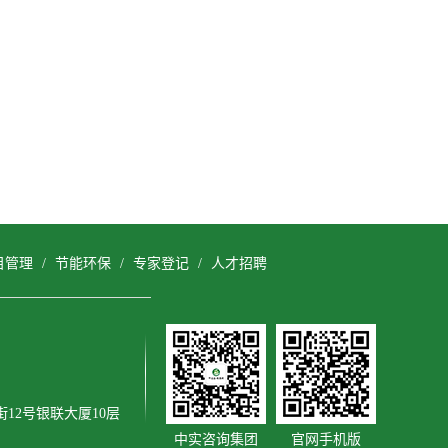
目管理
/
节能环保
/
专家登记
/
人才招聘
12号银联大厦10层
中实咨询集团
官网手机版