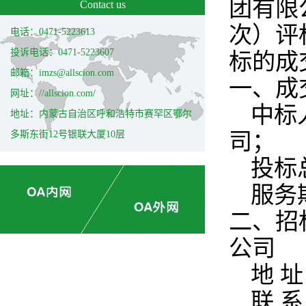
团有限
Contact us
次）评
电话：0471-5223613
投诉电话：0471-5223607
标的成
邮箱：imzs@allscion.com
一、成
网址：//allscion.com/
中标
地址：内蒙古自治区呼和浩特市赛罕区鄂尔
司；
多斯东街12号银联大厦10层
投标
服务
二、招
公司
地 
联 