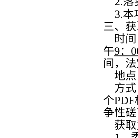
2.
落
3.
本
三、获
时间
午
9：0
间，法
地点
方式
个PDF
争性磋
获取
1
、