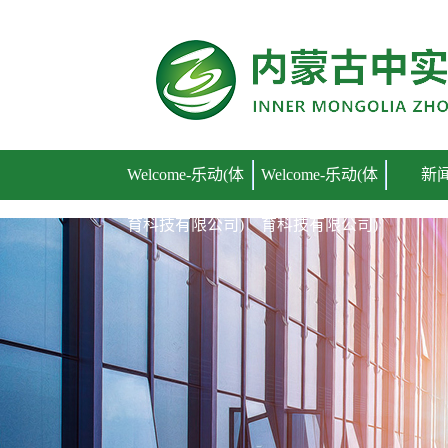
Welcome-乐动(体育科技有限公司)
Welcome-乐动(体
Welcome-乐动(体
新
育科技有限公司)
育科技有限公司)