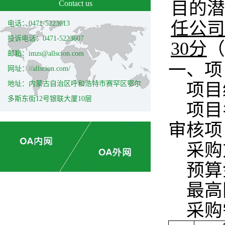
目的潜
Contact us
任公司
电话：0471-5223613
投诉电话：0471-5223607
30分
（
邮箱：imzs@allscion.com
一、项
网址：//allscion.com/
地址：内蒙古自治区呼和浩特市赛罕区鄂尔
项目编
多斯东街12号银联大厦10层
项目
审核项
采购
预算
最高
采购