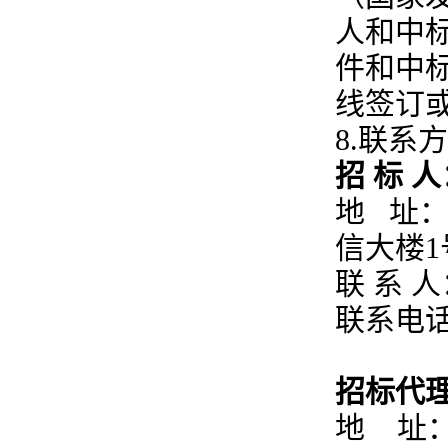
人和中
件和中
线签订
8.联系
招 标 
地 址
信大楼1
联 系 
联系电话：
招标代
地 址