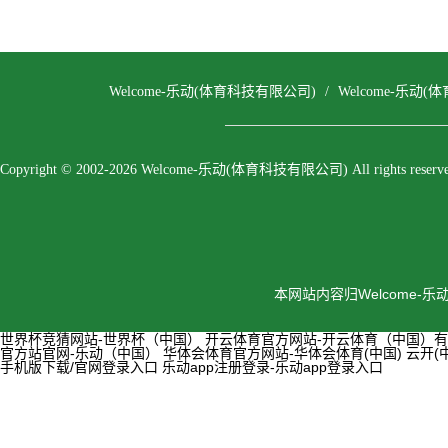
Welcome-乐动(体育科技有限公司)
/
Welcome-乐动
Copyright © 2002-2026 Welcome-乐动(体育科技有限公司) All rights reserve
本网站内容归Welcome
世界杯竞猜网站-世界杯（中国）
开云体育官方网站-开云体育（中国）
官方站官网-乐动（中国）
华体会体育官方网站-华体会体育(中国)
云开(
手机版下载/官网登录入口
乐动app注册登录-乐动app登录入口