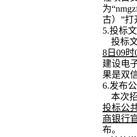
为“nm
古）”打
5.投标
投标
8
日
09
时
建设电
果是双
6.发布
本次
投标公
商银行官
布。