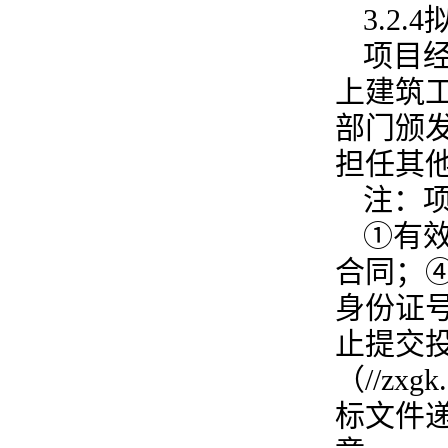
3.2.4
项目
上建筑
部门颁
担任其
注：
①有
合同；
身份证
止提交
（//zx
标文件