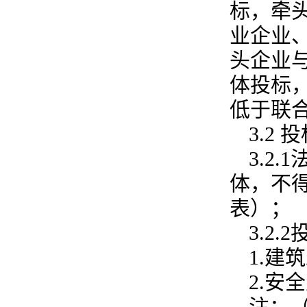
标，牵
业企业
头企业
体投标
低于联合
3.2
3.2.1
体，不
表）；
3.2.2
1.
建筑
2.
安全
注：