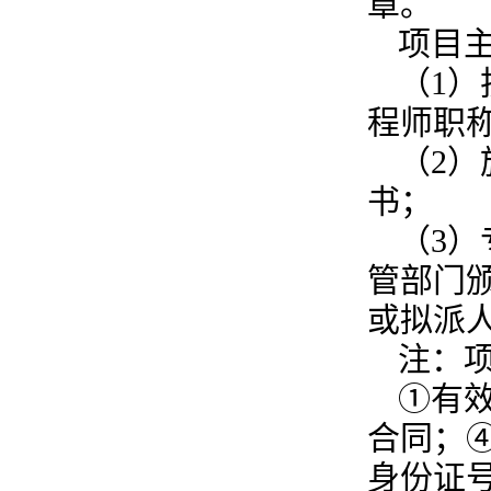
章。
项目
（1
程师职
（2）
书；
（3
管部门
或拟派人
注：
①有
合同；
身份证