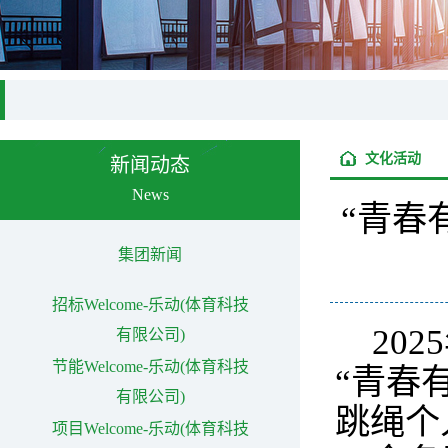
文化活动
新闻动态
News
“青春
集团新闻
招标Welcome-乐动(体育科技
20
有限公司)
节能Welcome-乐动(体育科技
“青春
有限公司)
跳绳个
项目Welcome-乐动(体育科技