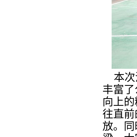
本次
丰富了
向上的
往直前
放。同