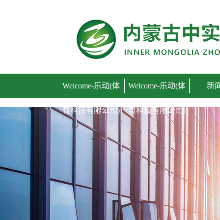
Welcome-乐动(体育科技有限公司)
Welcome-乐动(体
Welcome-乐动(体
新
育科技有限公司)
育科技有限公司)