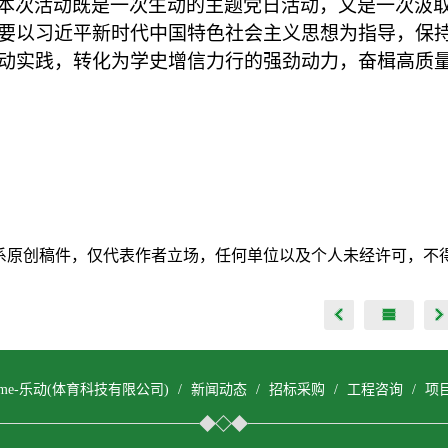
本次活动既是一次生动的主题党日活动，又是一次汲
要以习近平新时代中国特色社会主义思想为指导，保
动实践，转化为学史增信力行的强劲动力，奋楫高质
系原创稿件，仅代表作者立场，任何单位以及个人未经许可，不
come-乐动(体育科技有限公司)
/
新闻动态
/
招标采购
/
工程咨询
/
项