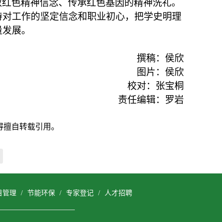
取红色精神信念、传承红色基因的精神洗礼。
持对工作的坚定信念和职业初心，把学史明理
量发展。
撰稿：侯欣
图片：侯欣
校对：张宝桐
责任编辑：罗岩
得擅自转载引用。
目管理
/
节能环保
/
专家登记
/
人才招聘