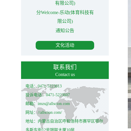
有限公司)
分Welcome-乐动(体育科技有
限公司)
通知公告
文化活动
联系我们
Contact us
电话：0471-5223613
投诉电话：0471-5223607
邮箱：imzs@allscion.com
网址：//allscion.com/
地址：内蒙古自治区呼和浩特市赛罕区鄂尔
多斯东街12号银联大厦10层