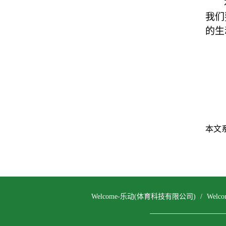
我们
的生
本文
Welcome-乐动(体育科技有限公司)
/
Wel