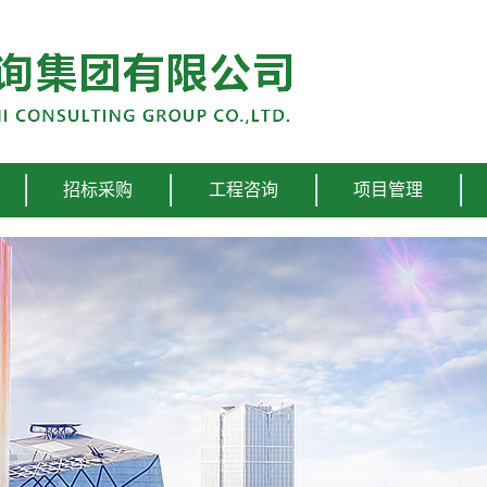
招标采购
工程咨询
项目管理