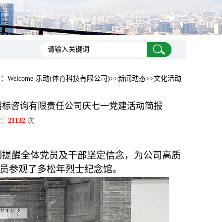
置：
Welcome-乐动(体育科技有限公司)
>>新闻动态>>文化活动
招标咨询有限责任公司庆七一党建活动简报
量：
21132
次
刻提醒全体党员及干部坚定信念，为公司高质
织党员参观了多松年烈士纪念馆。