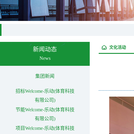
文化活动
新闻动态
News
集团新闻
招标Welcome-乐动(体育科技
有限公司)
节能Welcome-乐动(体育科技
有限公司)
项目Welcome-乐动(体育科技