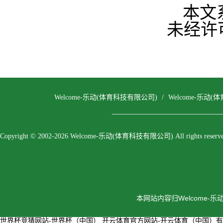
本文
未经许
Welcome-乐动(体育科技有限公司)
/
Welcome-乐动
Copyright © 2002-2026 Welcome-乐动(体育科技有限公司) All rights reserve
本网站内容归Welcome
世界杯竞猜网站-世界杯（中国）
开云体育官方网站-开云体育（中国）