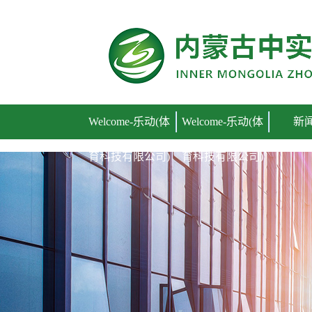
Welcome-乐动(体育科技有限公司)
Welcome-乐动(体
Welcome-乐动(体
新
育科技有限公司)
育科技有限公司)