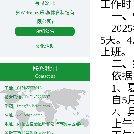
工作时
有限公司)
分Welcome-乐动(体育科技有
一、
限公司)
20
通知公告
5天。
文化活动
上班。
二、
联系我们
依据
Contact us
1、
电话：0471-5223613
自5
投诉电话：0471-5223607
邮箱：imzs@allscion.com
2、
网址：//allscion.com/
上午工
地址：内蒙古自治区呼和浩特市赛罕区鄂尔
多斯东街12号银联大厦10层