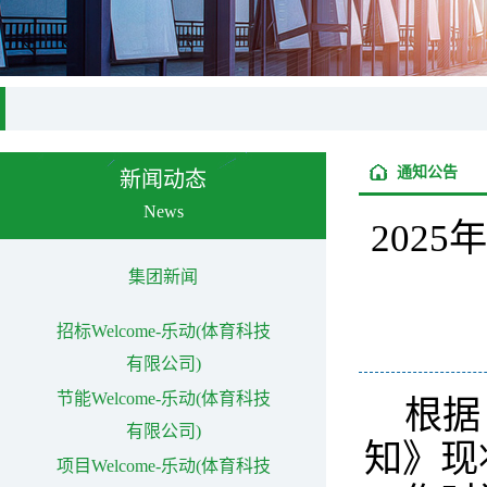
通知公告
新闻动态
News
202
集团新闻
招标Welcome-乐动(体育科技
有限公司)
节能Welcome-乐动(体育科技
根据
有限公司)
知》现
项目Welcome-乐动(体育科技