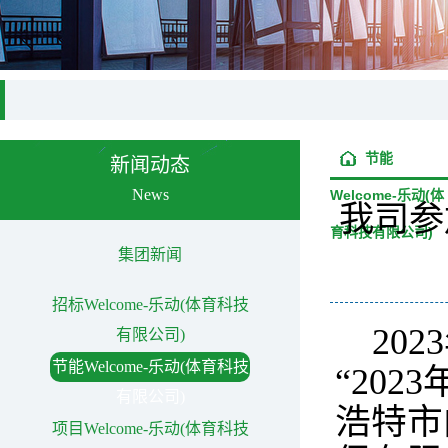
节能
新闻动态
News
Welcome-乐动(体
我司参
育科技有限公司)
集团新闻
招标Welcome-乐动(体育科技
2023
有限公司)
节能Welcome-乐动(体育科技
“
2023
有限公司)
浩特市
项目Welcome-乐动(体育科技