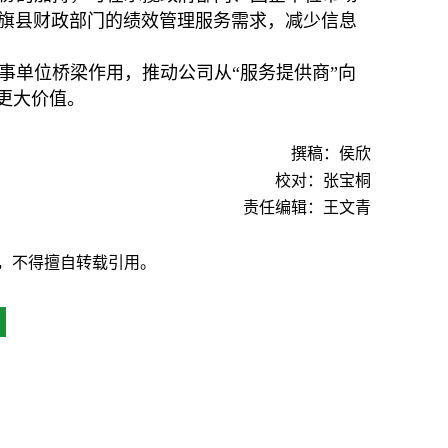
旗县财政部门的绩效管理服务需求，减少信息
事单位桥梁作用，推动公司从“服务提供商”向
更大价值。
撰稿：侯欣
校对：张宝桐
责任编辑：王文青
，不得擅自转载引用。