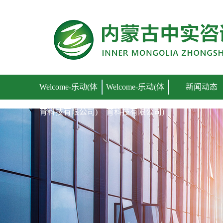
Welcome-乐动(体育科技有限公司)
Welcome-乐动(体
Welcome-乐动(体
新闻动态
育科技有限公司)
育科技有限公司)