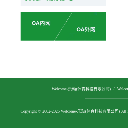
Welcome-乐动(体育科技有限公司)
/
Wel
Copyright © 2002-2026 Welcome-乐动(体育科技有限公司) All righ