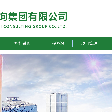
招标采购
工程咨询
项目管理