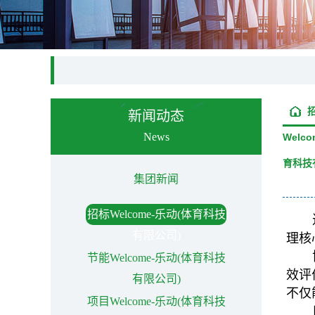
新闻动态
News
Welc
育科技
集团新闻
招标Welcome-乐动(体育科技
有限公司)
理核
节能Welcome-乐动(体育科技
效评
有限公司)
不仅
项目Welcome-乐动(体育科技