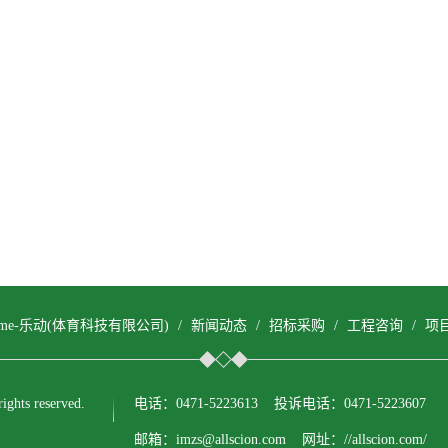
come-乐动(体育科技有限公司)
/
新闻动态
/
招标采购
/
工程咨询
/
项
ts reserved.
电话：0471-5223613 投诉电话：0471-5223607
邮箱：imzs@allscion.com 网址：//allscion.com/