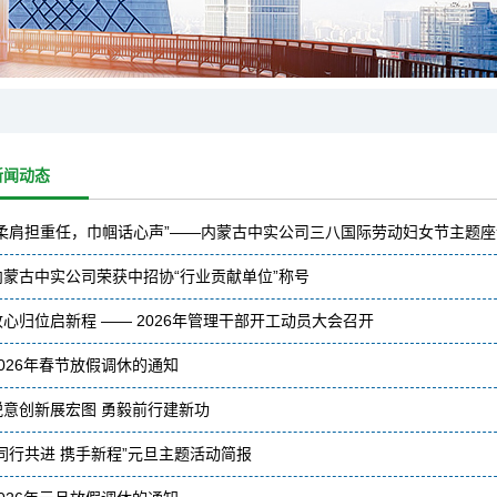
新闻动态
“柔肩担重任，巾帼话心声”——内蒙古中实公司三八国际劳动妇女节主题
内蒙古中实公司荣获中招协“行业贡献单位”称号
收心归位启新程 —— 2026年管理干部开工动员大会召开
2026年春节放假调休的通知
锐意创新展宏图 勇毅前行建新功
“同行共进 携手新程”元旦主题活动简报