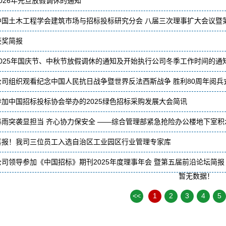
2026年元旦放假调休的通知
中国土木工程学会建筑市场与招标投标研究分会 八届三次理事扩大会议暨
获奖简报
2025年国庆节、中秋节放假调休的通知及开始执行公司冬季工作时间的通
公司组织观看纪念中国人民抗日战争暨世界反法西斯战争 胜利80周年阅兵
参加中国招标投标协会举办的2025绿色招标采购发展大会简讯
暴雨突袭显担当 齐心协力保安全 ——综合管理部紧急抢险办公楼地下室积
喜报！我司三位员工入选自治区工业园区行业管理专家库
公司领导参加《中国招标》期刊2025年度理事年会 暨第五届前沿论坛简报
暂无数据！
<<
1
2
3
4
5