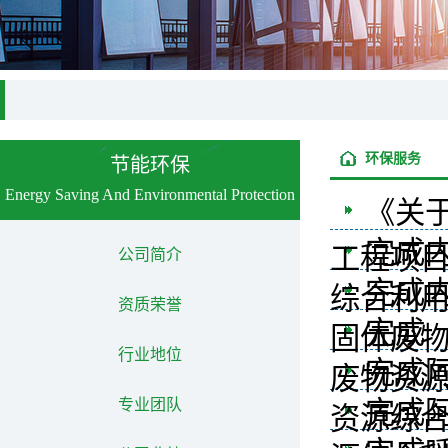
环保服务
节能环保
Energy Saving And Environmental Protection
《关
完成
工程项
公司简介
完成内
综合利
资质荣誉
完成
固体废
行业地位
完成
废物资
专业团队
完成
资源综