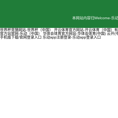
本网站内容归Welcome
世界杯竞猜网站-世界杯（中国）
开云体育官方网站-开云体育（中国）
官方站官网-乐动（中国）
华体会体育官方网站-华体会体育(中国)
云开(
手机版下载/官网登录入口
乐动app注册登录-乐动app登录入口