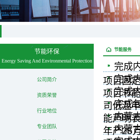
节能服务
节能环保
Energy Saving And Environmental Protection
完成
完成
项目固
公司简介
完成
项目节
资质荣誉
完成
司低温
行业地位
内蒙
能声明
专业团队
内蒙古
年产25