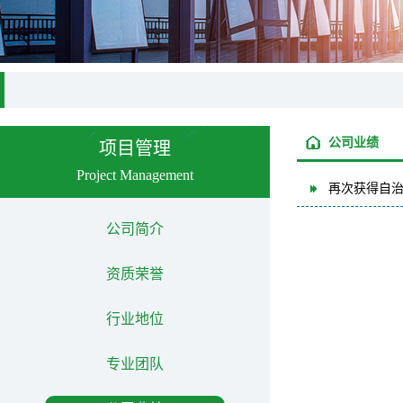
公司业绩
项目管理
Project Management
再次获得自
公司简介
资质荣誉
行业地位
专业团队