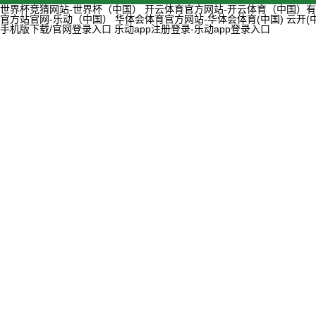
世界杯竞猜网站-世界杯（中国）
开云体育官方网站-开云体育（中国）
官方站官网-乐动（中国）
华体会体育官方网站-华体会体育(中国)
云开(
手机版下载/官网登录入口
乐动app注册登录-乐动app登录入口