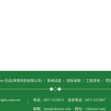
come-乐动(体育科技有限公司)
/
新闻动态
/
招标采购
/
工程咨询
/
项
ts reserved.
电话：0471-5223613 投诉电话：0471-5223607
邮箱：imzs@allscion.com 网址：//allscion.com/