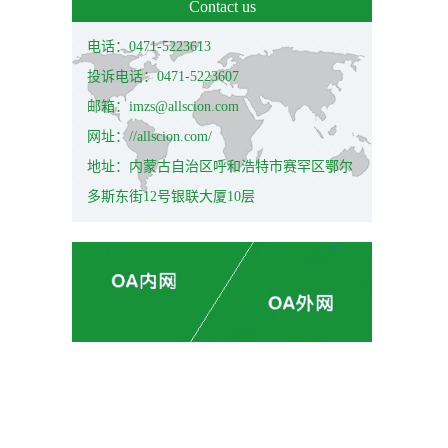
Contact us
电话：0471-5223613
投诉电话：0471-5223607
邮箱：imzs@allscion.com
网址：//allscion.com/
地址：内蒙古自治区呼和浩特市赛罕区鄂尔
多斯东街12号银联大厦10层