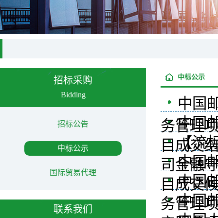
中标公示
招标采购
Bidding
中国
中国
务管理
招标公告
【流
目成交
中标公示
中国
司金融
国际贸易代理
中国
目成交
中国
务管理
联系我们