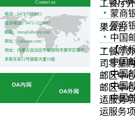
20
工餐厅
Contact us
蒙商
电话：0471-5223613
蒙商
投诉电话：0471-5223607
果公告
邮箱：imzs@allscion.com
中国
网址：//allscion.com/
【流
工餐厅
地址：内蒙古自治区呼和浩特市赛罕区鄂尔
中国
多斯东街12号银联大厦10层
司零星
中国
邮区中
中国
邮区中
中国
运服务项
运服务项