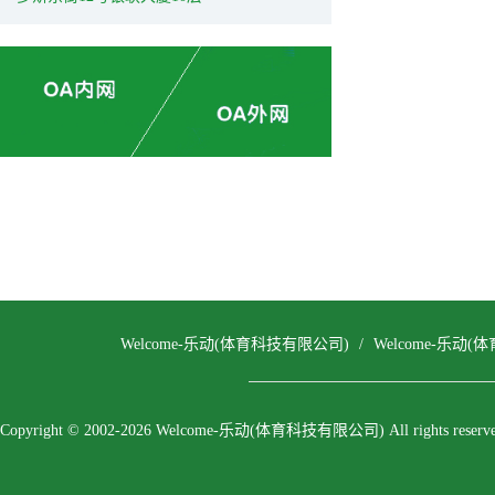
Welcome-乐动(体育科技有限公司)
/
Welcome-乐动
Copyright © 2002-2026 Welcome-乐动(体育科技有限公司) All rights reserve